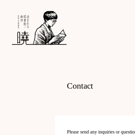
泊
ま
れ
る
図
書
館
暁
／
佐
賀・
Contact
古
湯
温
泉
Please send any inquiries or questi