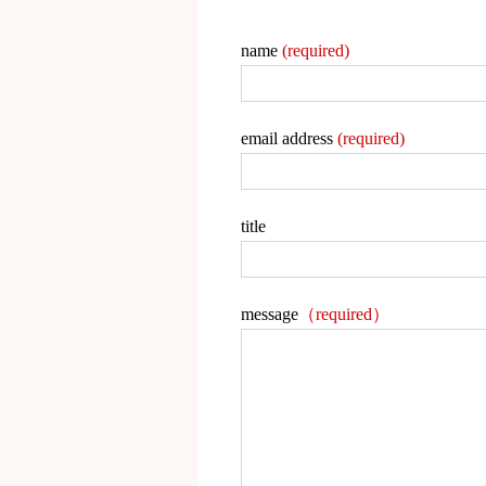
name
(required)
email address
(required)
title
message
（required）